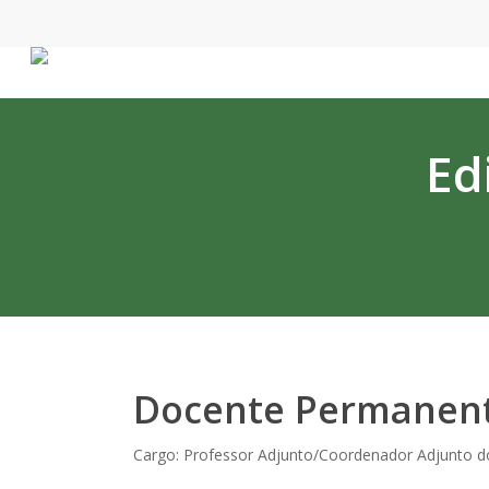
Skip
to
main
content
Ed
Docente Permanen
Cargo: Professor Adjunto/Coordenador Adjunto 