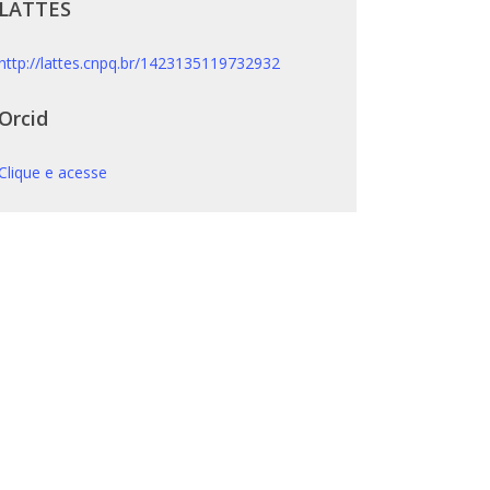
LATTES
http://lattes.cnpq.br/1423135119732932
Orcid
Clique e acesse