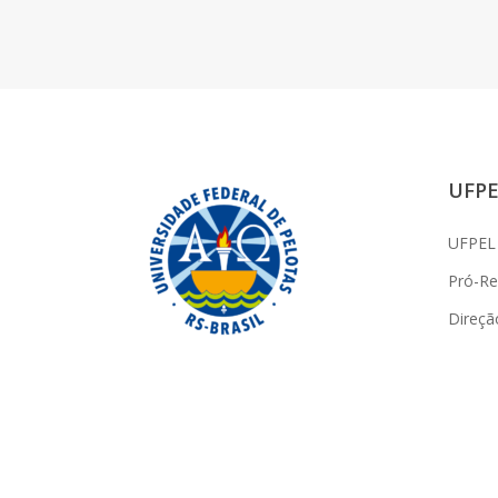
UFPE
UFPEL
Pró-Rei
Direçã