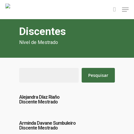
Skip
Men
to
search
main
content
Discentes
Nível de Mestrado
Pesquisar
Pesquisar
Alejandra Díaz Riaño
Discente Mestrado
Arminda Davane Sumbuleiro
Discente Mestrado