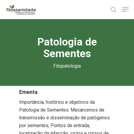
Skip
Men
to
search
main
content
Patologia de
Sementes
Fitopatologia
Ementa
Importância, histórico e objetivos da
Patologia de Sementes. Mecanismos de
transmissão e disseminação de patógenos
por sementes, Pontos de entrada,
localização da infecção, ciclos e cursos de