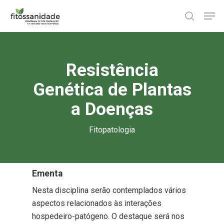
Skip
Men
to
search
main
content
Resistência
Genética de Plantas
a Doenças
Fitopatologia
Ementa
Nesta disciplina serão contemplados vários
aspectos relacionados às interações
hospedeiro-patógeno. O destaque será nos