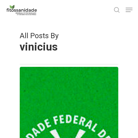
Skip
Men
to
search
main
content
All Posts By
vinicius