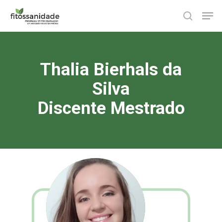
Skip
Men
to
search
main
content
Thalia Bierhals da
Silva
Discente Mestrado