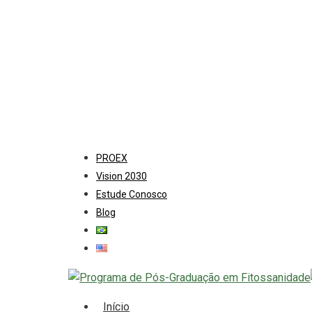
Skip
to
main
content
PROEX
Vision 2030
Estude Conosco
Blog
search
Menu
Início