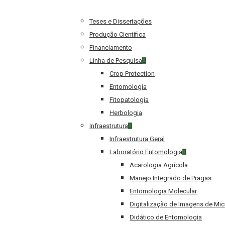
Teses e Dissertações
Produção Científica
Financiamento
Linha de Pesquisa
Crop Protection
Entomologia
Fitopatologia
Herbologia
Infraestrutura
Infraestrutura Geral
Laboratório Entomologia
Acarologia Agrícola
Manejo Integrado de Pragas
Entomologia Molecular
Digitalização de Imagens de Mi
Didático de Entomologia