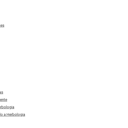
tes
as
ente
erbologia
o a Herbologia