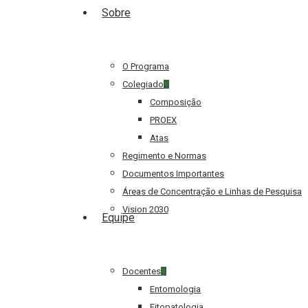
Sobre
O Programa
Colegiado
Composição
PROEX
Atas
Regimento e Normas
Documentos Importantes
Áreas de Concentração e Linhas de Pesquisa
Vision 2030
Equipe
Docentes
Hit enter to search or ESC to close
Entomologia
Fitopatologia