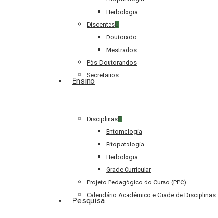
Herbologia
Discentes
Doutorado
Mestrados
Pós-Doutorandos
Secretários
Ensino
Disciplinas
Entomologia
Fitopatologia
Herbologia
Grade Currícular
Projeto Pedagógico do Curso (PPC)
Calendário Acadêmico e Grade de Disciplinas
Pesquisa