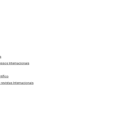
s
ssos Internacionais
tífico
evistas Internacionais