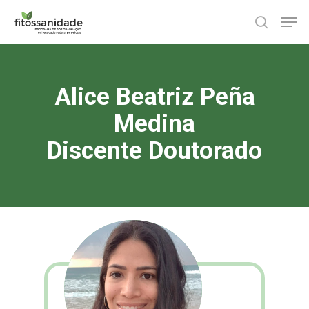
Skip
Men
to
search
main
content
Alice Beatriz Peña
Medina
Discente Doutorado