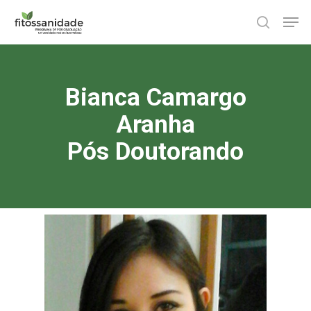
Skip
Men
to
search
main
content
Bianca Camargo
Aranha
Pós Doutorando