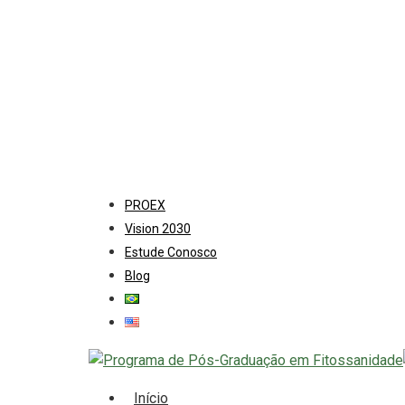
Skip
to
main
content
PROEX
Vision 2030
Estude Conosco
Blog
search
Menu
Início