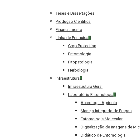
Teses e Dissertações
Produção Científica
Financiamento
Linha de Pesquisa
Crop Protection
Entomologia
Fitopatologia
Herbologia
Infraestrutura
Infraestrutura Geral
Laboratório Entomologia
Acarologia Agrícola
Manejo Integrado de Pragas
Entomologia Molecular
Digitalização de Imagens de Mi
Didático de Entomologia