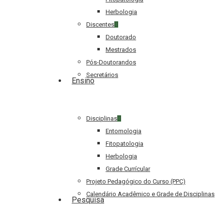
Herbologia
Discentes
Doutorado
Mestrados
Pós-Doutorandos
Secretários
Ensino
Disciplinas
Entomologia
Fitopatologia
Herbologia
Grade Currícular
Projeto Pedagógico do Curso (PPC)
Calendário Acadêmico e Grade de Disciplinas
Pesquisa