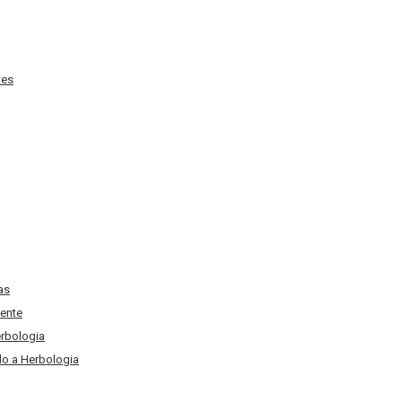
tes
as
ente
erbologia
o a Herbologia