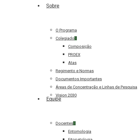
Sobre
O Programa
Colegiado
Composição
PROEX
Atas
Regimento e Normas
Documentos Importantes
Áreas de Concentração e Linhas de Pesquisa
Vision 2030
Equipe
Docentes
Hit enter to search or ESC to close
Entomologia
Fitopatologia