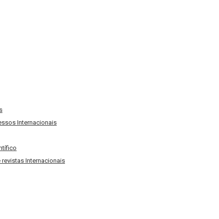
s
ssos Internacionais
tífico
evistas Internacionais