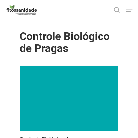
Skip
Men
to
search
main
content
Controle Biológico
de Pragas