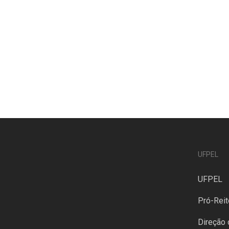
UFPEL
UFPEL
Pró-Reit
Direção 