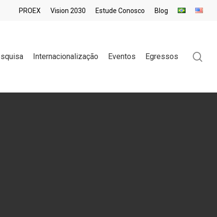
PROEX
Vision 2030
Estude Conosco
Blog
sea
squisa
Internacionalização
Eventos
Egressos