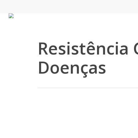
Skip
to
main
content
Resistência 
Doenças