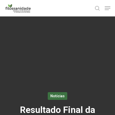
Skip
Men
to
search
main
content
Notícias
Resultado Final da