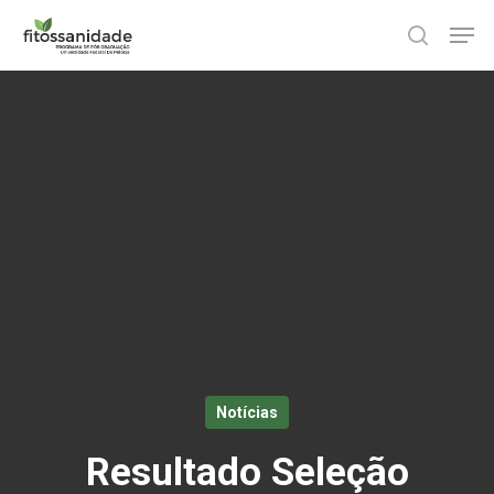
Skip
Men
to
search
main
content
Notícias
Resultado Seleção